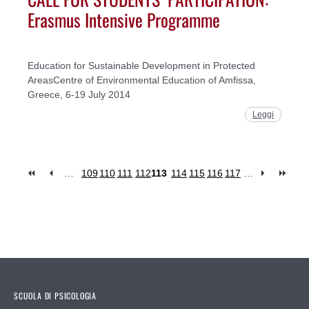
Erasmus Intensive Programme
Education for Sustainable Development in Protected
AreasCentre of Environmental Education of Amfissa,
Greece, 6-19 July 2014
Leggi
…
109
110
111
112
113
114
115
116
117
…
Pages
SCUOLA DI PSICOLOGIA