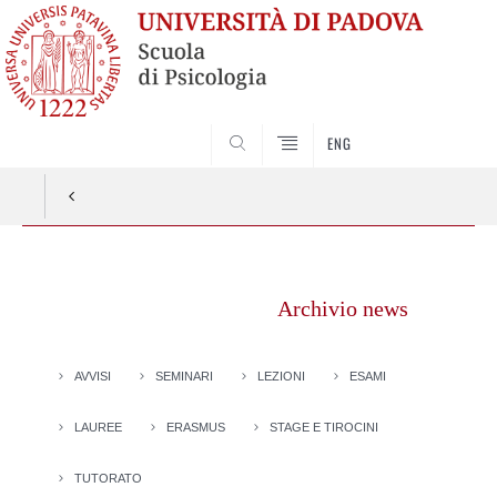
SEARCH
ENG
Vai
al
Archivio news
contenuto
AVVISI
SEMINARI
LEZIONI
ESAMI
LAUREE
ERASMUS
STAGE E TIROCINI
TUTORATO