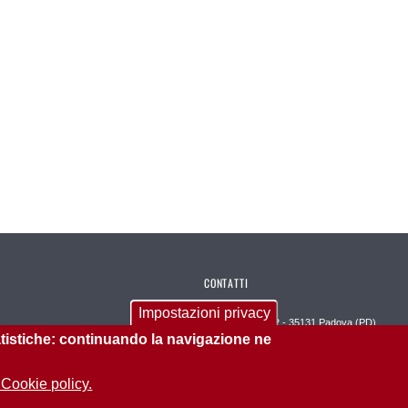
CONTATTI
Impostazioni privacy
Via Venezia, 12/2 - 35131 Padova (PD)
tatistiche: continuando la navigazione ne
E-mail PEC scuola.psicologia@pec.unipd.it
 Cookie policy.