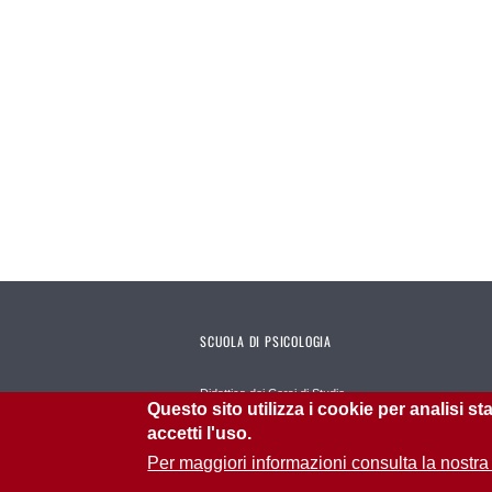
SCUOLA DI PSICOLOGIA
Didattica dei Corsi di Studio
Questo sito utilizza i cookie per analisi s
Cittadella dello studente
accetti l'uso.
Servizi
Per maggiori informazioni consulta la nostra
Stage e Tirocini