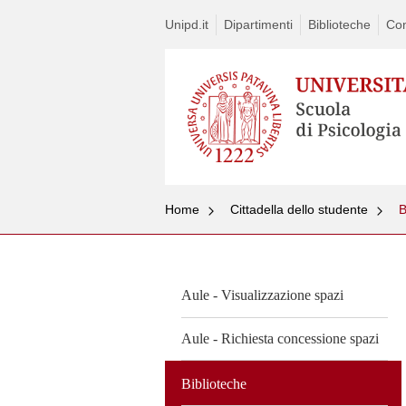
Unipd.it
Dipartimenti
Biblioteche
Con
Home
Cittadella dello studente
B
S
t
c
Aule - Visualizzazione spazi
Aule - Richiesta concessione spazi
Biblioteche