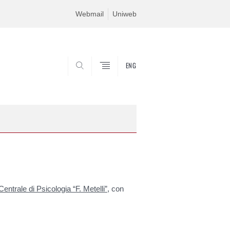
Webmail
Uniweb
ENG
SEARCH
Centrale di Psicologia “F. Metelli”
, con