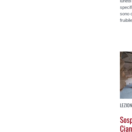
lunedì
specif
sono d
fruibi
LEZION
Sosp
Cian