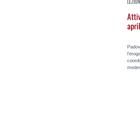
LEZION
Atti
apri
Padov
l’erog
coordi
medesi
Pages