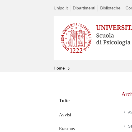
Unipd.it
Dipartimenti
Biblioteche
Con
Home
Vai
al
Arc
contenuto
Tutte
AV
Avvisi
S
Erasmus