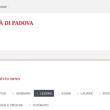
tatti
hivio news
VISI
SEMINARI
LEZIONI
ESAMI
LAUREE
ERA
TAGE E TIROCINI
TUTORATO