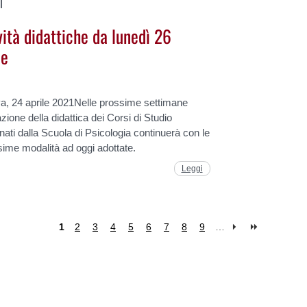
I
vità didattiche da lunedì 26
le
a, 24 aprile 2021Nelle prossime settimane
azione della didattica dei Corsi di Studio
nati dalla Scuola di Psicologia continuerà con le
me modalità ad oggi adottate.
Leggi
1
2
3
4
5
6
7
8
9
…