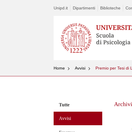
Unipd.it
Dipartimenti
Biblioteche
Con
Home
Avvisi
Premio per Tesi di
Vai
al
contenuto
Archivi
Tutte
Avvisi