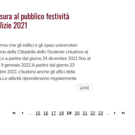
sura al pubblico festività
lizie 2021
rma che gli edifici e gli spazi universitari
terno della Cittadella dello Studente chiudono al
co a partire dal giorno 24 dicembre 2021 fino al
 9 gennaio 2022.A partire dal giorno 23
re 2021 chiudono anche gli uffici della
.Le attività riprenderanno regolarmente
Leggi
…
15
16
17
18
19
20
21
22
23
…