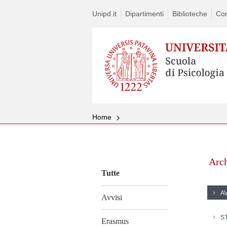
Unipd.it
Dipartimenti
Biblioteche
Con
Home
Vai
al
Arc
contenuto
Tutte
AV
Avvisi
S
Erasmus