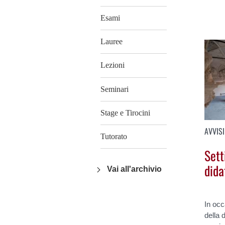
Esami
Lauree
Lezioni
Seminari
Stage e Tirocini
AVVISI
Tutorato
Sett
dida
Vai all'archivio
In occ
della 