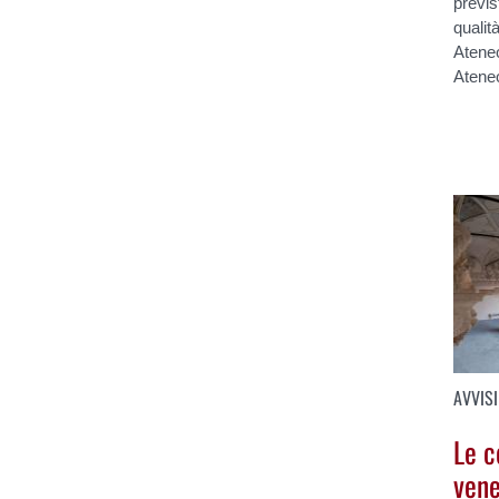
previs
qualit
Ateneo
Ateneo
AVVISI
Le c
vene