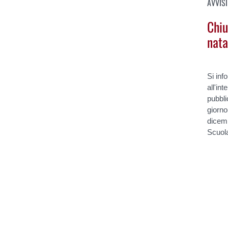
AVVISI
Chiu
nata
Si info
all'in
pubbli
giorno
dicemb
Scuola
Pages