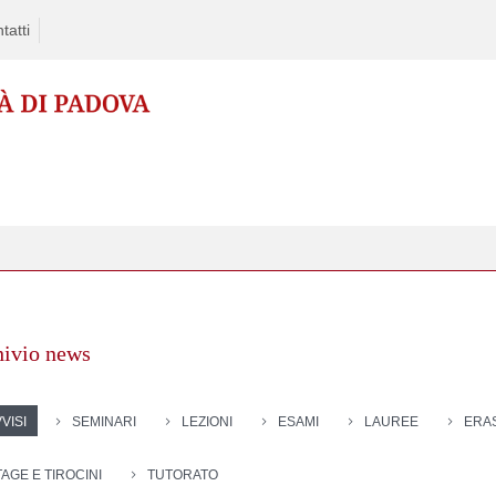
tatti
hivio news
VISI
SEMINARI
LEZIONI
ESAMI
LAUREE
ERA
TAGE E TIROCINI
TUTORATO