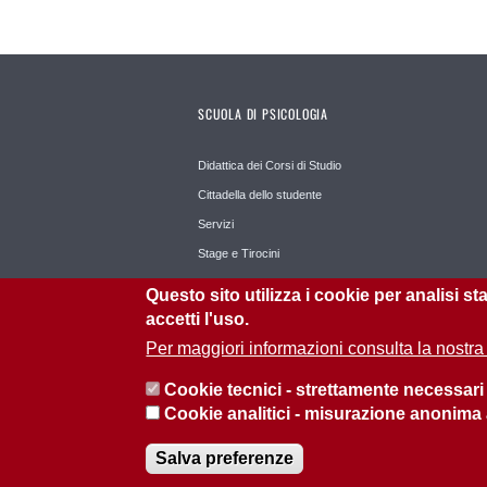
SCUOLA DI PSICOLOGIA
Didattica dei Corsi di Studio
Cittadella dello studente
Servizi
Stage e Tirocini
Il Bo Live
Questo sito utilizza i cookie per analisi s
accetti l'uso.
Per maggiori informazioni consulta la nostra
Cookie tecnici - strettamente necessari
Cookie analitici - misurazione anonima
© 2026 Università di Padova - Tutti i diritti riservati
P.I. 00742430283 C.F. 80006480281
Salva preferenze