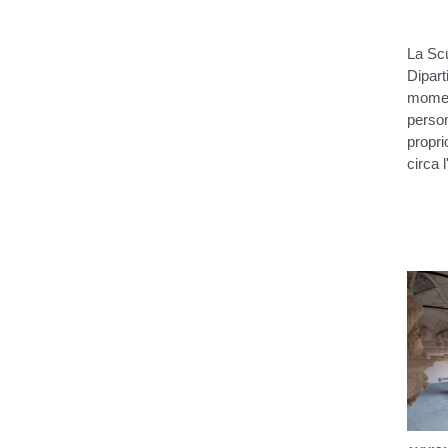
La Scu
Dipart
moment
person
propri
circa 